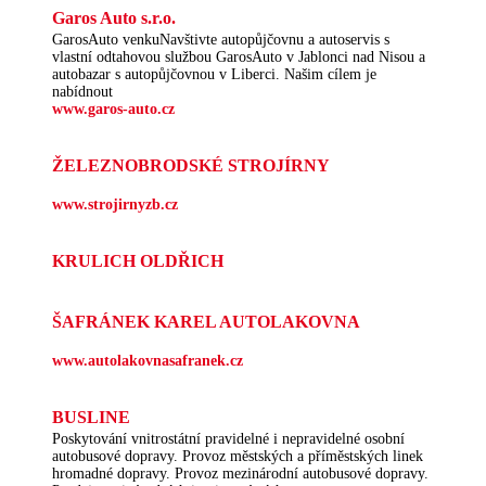
Garos Auto s.r.o.
GarosAuto venkuNavštivte autopůjčovnu a autoservis s
vlastní odtahovou službou GarosAuto v Jablonci nad Nisou a
autobazar s autopůjčovnou v Liberci. Našim cílem je
nabídnout
www.garos-auto.cz
ŽELEZNOBRODSKÉ STROJÍRNY
www.strojirnyzb.cz
KRULICH OLDŘICH
ŠAFRÁNEK KAREL AUTOLAKOVNA
www.autolakovnasafranek.cz
BUSLINE
Poskytování vnitrostátní pravidelné i nepravidelné osobní
autobusové dopravy. Provoz městských a příměstských linek
hromadné dopravy. Provoz mezinárodní autobusové dopravy.