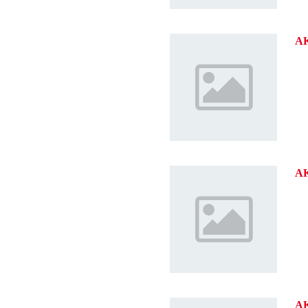
A
AK
A