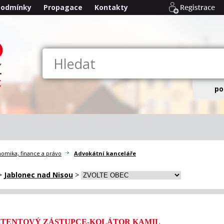
podmínky
Propagace
Kontakty
po
omika, finance a právo
Advokátní kanceláře
>
Jablonec nad Nisou
>
ATENTOVÝ ZÁSTUPCE-KOLÁTOR KAMIL