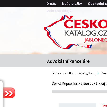
O nás
Naše služby
Obchodní 
Ochrana údajů
Advokátní kanceláře
Jablonec nad Nisou - katalog firem
Ekon
Česká Republika
>
Liberecký kraj
P