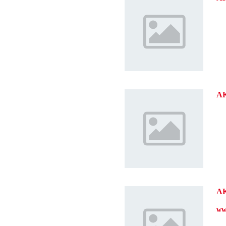
A
A
ww