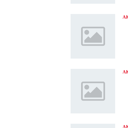
A
A
A