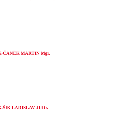
K-ČANĚK MARTIN Mgr.
-ŠIK LADISLAV JUDr.