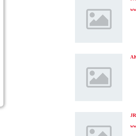
ww
A
J
www